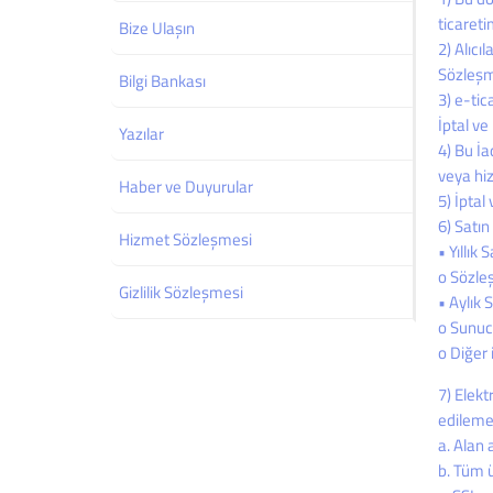
ticareti
Bize Ulaşın
2) Alıcı
Sözleşme
Bilgi Bankası
3) e-tic
İptal ve
Yazılar
4) Bu İa
veya hiz
Haber ve Duyurular
5) İptal
6) Satın
Hizmet Sözleşmesi
• Yıllık 
o Sözle
Gizlilik Sözleşmesi
• Aylık 
o Sunucu
o Diğer 
7) Elekt
edileme
a. Alan 
b. Tüm ü