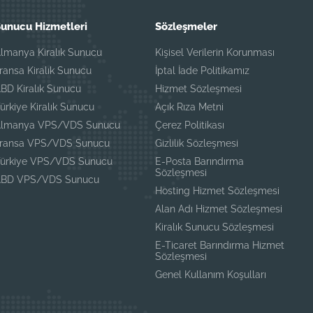
unucu Hizmetleri
Sözleşmeler
lmanya Kiralık Sunucu
Kişisel Verilerin Korunması
ransa Kiralık Sunucu
İptal İade Politikamız
BD Kiralık Sunucu
Hizmet Sözleşmesi
ürkiye Kiralık Sunucu
Açık Rıza Metni
lmanya VPS/VDS Sunucu
Çerez Politikası
ransa VPS/VDS Sunucu
Gizlilik Sözleşmesi
ürkiye VPS/VDS Sunucu
E-Posta Barındırma
Sözleşmesi
ABD VPS/VDS Sunucu
Hosting Hizmet Sözleşmesi
Alan Adı Hizmet Sözleşmesi
Kiralık Sunucu Sözleşmesi
E-Ticaret Barındırma Hizmet
Sözleşmesi
Genel Kullanım Koşulları