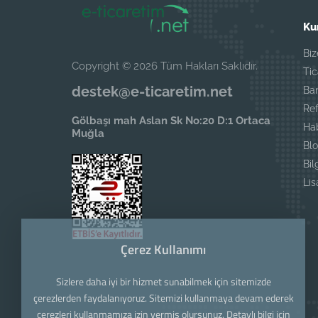
Ku
Biz
Copyright © 2026 Tüm Hakları Saklıdır.
Tic
destek@e-ticaretim.net
Ban
Ref
Gölbaşı mah Aslan Sk No:20 D:1 Ortaca
Ha
Muğla
Blo
Bil
Li
Çerez Kullanımı
Sizlere daha iyi bir hizmet sunabilmek için sitemizde
çerezlerden faydalanıyoruz. Sitemizi kullanmaya devam ederek
çerezleri kullanmamıza izin vermiş olursunuz. Detaylı bilgi için