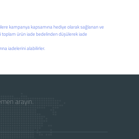
terilere kampanya kapsamına hediye olarak sağlanan ve
eli toplam ürün iade bedelinden düşülerek iade
a iadelerini alabilirler.
hemen arayın.