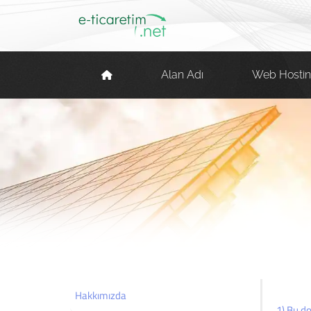
Alan Adı
Web Hosti
Hakkımızda
1) Bu d