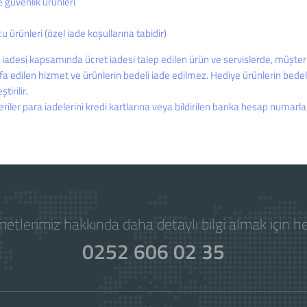
e güvenlik ürünleri
u ürünleri (özel iade koşullarına tabidir)
t iadesi kapsamında ücret iadesi talep edilen ürün ve servislerde, müş
fa edilen hizmet ve ürünlerin bedeli iade edilmez. Hediye ürünlerin bed
tirilir.
riler para iadelerini kredi kartlarına veya bildirilen banka hesap numarların
etlerimiz hakkında daha detaylı bilgi almak için 
0252 606 02 35