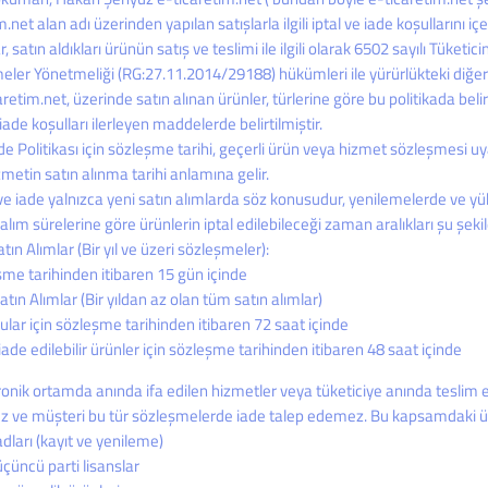
m.net alan adı üzerinden yapılan satışlarla ilgili iptal ve iade koşullarını i
lar, satın aldıkları ürünün satış ve teslimi ile ilgili olarak 6502 sayılı Tü
ler Yönetmeliği (RG:27.11.2014/29188) hükümleri ile yürürlükteki diğer 
aretim.net, üzerinde satın alınan ürünler, türlerine göre bu politikada belir
 iade koşulları ilerleyen maddelerde belirtilmiştir.
de Politikası için sözleşme tarihi, geçerli ürün veya hizmet sözleşmesi u
metin satın alınma tarihi anlamına gelir.
 ve iade yalnızca yeni satın alımlarda söz konusudur, yenilemelerde ve yü
 alım sürelerine göre ürünlerin iptal edilebileceği zaman aralıkları şu şekil
Satın Alımlar (Bir yıl ve üzeri sözleşmeler):
şme tarihinden itibaren 15 gün içinde
Satın Alımlar (Bir yıldan az olan tüm satın alımlar)
lar için sözleşme tarihinden itibaren 72 saat içinde
iade edilebilir ürünler için sözleşme tarihinden itibaren 48 saat içinde
ronik ortamda anında ifa edilen hizmetler veya tüketiciye anında teslim e
z ve müşteri bu tür sözleşmelerde iade talep edemez. Bu kapsamdaki ürü
adları (kayıt ve yenileme)
çüncü parti lisanslar