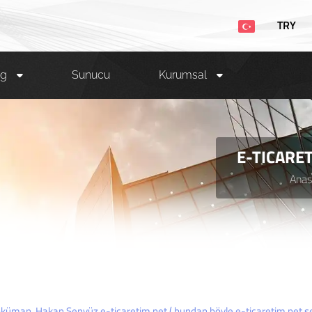
TRY
ng
Sunucu
Kurumsal
E-TICARET
Anas
oküman, Hakan Şenyüz e-ticaretim.net ( bundan böyle e-ticaretim.net şe