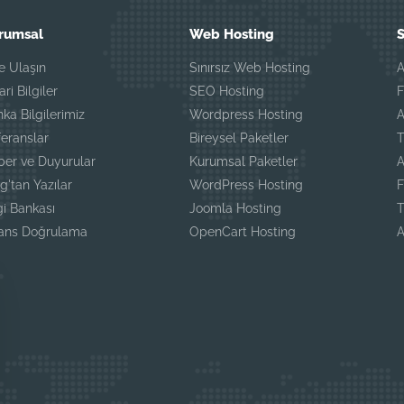
rumsal
Web Hosting
S
e Ulaşın
Sınırsız Web Hosting
A
ari Bilgiler
SEO Hosting
F
ka Bilgilerimiz
Wordpress Hosting
A
eranslar
Bireysel Paketler
T
ber ve Duyurular
Kurumsal Paketler
A
g'tan Yazılar
WordPress Hosting
F
gi Bankası
Joomla Hosting
T
sans Doğrulama
OpenCart Hosting