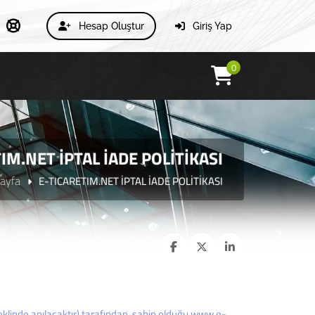
Hesap Oluştur
Giriş Yap
0
IM.NET İPTAL İADE POLİTİKASI
ayfa
E-TICARETIM.NET İPTAL İADE POLİTİKASI
klinde anılacaktır) tarafından, sahip olduğu www.e-