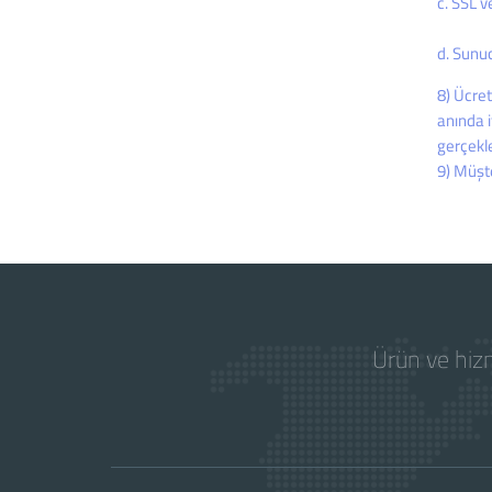
c. SSL v
d. Sunuc
8) Ücre
anında i
gerçekleş
9) Müşte
Ürün ve hizm