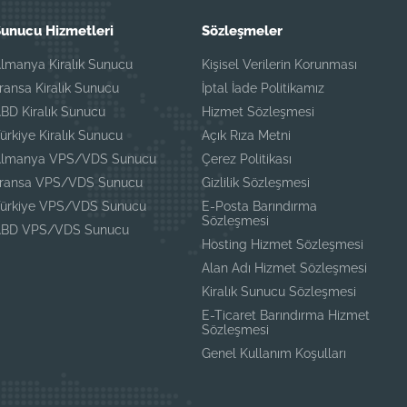
unucu Hizmetleri
Sözleşmeler
lmanya Kiralık Sunucu
Kişisel Verilerin Korunması
ransa Kiralık Sunucu
İptal İade Politikamız
BD Kiralık Sunucu
Hizmet Sözleşmesi
ürkiye Kiralık Sunucu
Açık Rıza Metni
lmanya VPS/VDS Sunucu
Çerez Politikası
ransa VPS/VDS Sunucu
Gizlilik Sözleşmesi
ürkiye VPS/VDS Sunucu
E-Posta Barındırma
Sözleşmesi
ABD VPS/VDS Sunucu
Hosting Hizmet Sözleşmesi
Alan Adı Hizmet Sözleşmesi
Kiralık Sunucu Sözleşmesi
E-Ticaret Barındırma Hizmet
Sözleşmesi
Genel Kullanım Koşulları