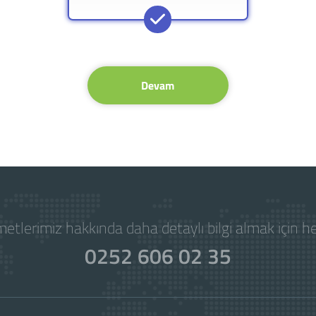
Devam
etlerimiz hakkında daha detaylı bilgi almak için 
0252 606 02 35