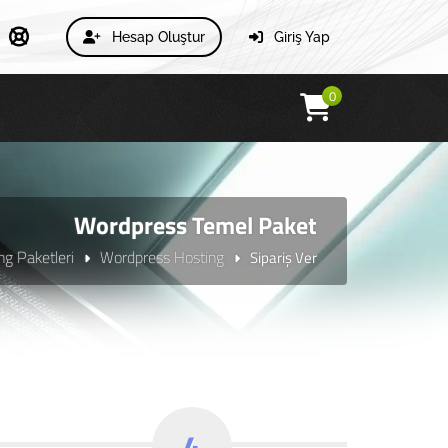
Hesap Oluştur
Giriş Yap
0
Wordpress Temel Paket
g Paketleri
Wordpress Hosting
Sipariş Ver
4