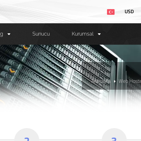
USD
ng
Sunucu
Kurumsal
Anasayfa
Web Hostin
2
3