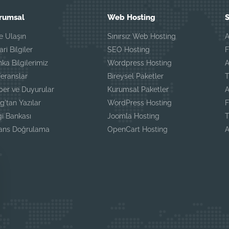
rumsal
Web Hosting
S
e Ulaşın
Sınırsız Web Hosting
A
ari Bilgiler
SEO Hosting
F
ka Bilgilerimiz
Wordpress Hosting
A
eranslar
Bireysel Paketler
T
ber ve Duyurular
Kurumsal Paketler
A
g'tan Yazılar
WordPress Hosting
F
gi Bankası
Joomla Hosting
T
sans Doğrulama
OpenCart Hosting