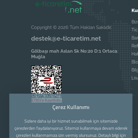
Ku
Biz
Copyright © 2026 Tüm Hakları Saklıdır.
Tic
destek@e-ticaretim.net
Ban
Ref
Gölbaşı mah Aslan Sk No:20 D:1 Ortaca
Ha
Muğla
Blo
Bil
Li
Çerez Kullanımı
Sizlere daha iyi bir hizmet sunabilmek için sitemizde
çerezlerden faydalanıyoruz. Sitemizi kullanmaya devam ederek
çerezleri kullanmamıza izin vermiş olursunuz. Detaylı bilgi için