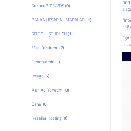
"İndi
Sunucu/VPS/VDS (
0
)
alaca
BANKA HESAP NUMARALARI (
1
)
"Int
bağl
SİTE OLUŞTURUCU (
1
)
Eğer
tıkla
Mail Kurulumu (
7
)
Directadmin (
1
)
İntego (
6
)
Alan Adı Yönetimi (
0
)
Genel (
0
)
Reseller Hosting (
0
)