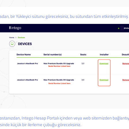
dan, bir Yükleyici sütunu göreceksiniz, bu sütundan tüm etkinleştirilmiş li
ostanızdan, Intego Hesap Portalı içinden veya web sitemizden bağlantıya 
sinde küçük bir ilerleme çubuğu göreceksiniz.