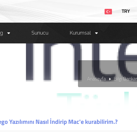
TRY
ng
Sunucu
Kurumsal
Anasayfa
Bilgi Bankas
ego Yazılımını Nasıl İndirip Mac'e kurabilirim.?