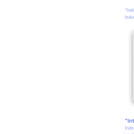
"İnd
bulun
"In
İndi