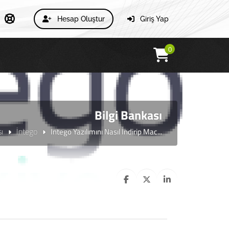
Hesap Oluştur
Giriş Yap
0
Bilgi Bankası
ı
İntego
Intego Yazılımını Nasıl İndirip Mac...