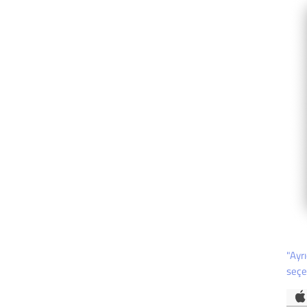
"Ayr
seçeb