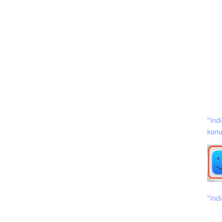
"İnd
konu
"İndi